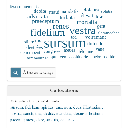
déraisonnements
doleurs
mandatis
debita
solatia
maui
élevat
advocata
braë
turbata
praeceptum
mortalia
renes
gerit
vestra
fidelium
flammeches
voiremant
toa
sursum
una
silure
dulcedo
destrées
vana
meues
congrève
félonnie
dêtrempent
appreuvent
jacobinerie
inebranslable
tombelaine
À travers le temps
Collocations
Mots utilisés à proximité de
corda
:
sursum
,
fidelium
,
spiritus
,
una
,
non
,
deus
,
illustratione
,
nostra
,
sancti
,
tuis
,
dedita
,
mandatis
,
docuisti
,
hostium
,
pacem
,
potest
,
dare
,
amoris
,
coeur
,
vt