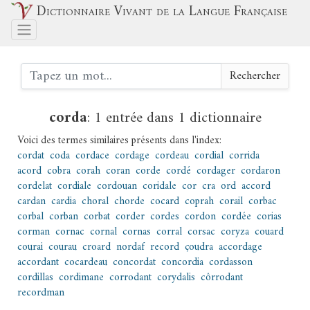
Dictionnaire Vivant de la Langue Française
Rechercher
corda
:
1 entrée dans 1 dictionnaire
Voici des termes similaires présents dans l'index:
cordat
coda
cordace
cordage
cordeau
cordial
corrida
acord
cobra
corah
coran
corde
cordé
cordager
cordaron
cordelat
cordiale
cordouan
coridale
cor
cra
ord
accord
cardan
cardia
choral
chorde
cocard
coprah
corail
corbac
corbal
corban
corbat
corder
cordes
cordon
cordée
corias
corman
cornac
cornal
cornas
corral
corsac
coryza
couard
courai
courau
croard
nordaf
record
çoudra
accordage
accordant
cocardeau
concordat
concordia
cordasson
cordillas
cordimane
corrodant
corydalis
côrrodant
recordman