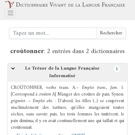
Dictionnaire Vivant de la Langue Française
Rechercher
croûtonner
:
2 entrées dans 2 dictionnaires
Le Trésor de la Langue Française
1
Informatisé
CROÛTONNER,
verbe trans.
A.−
Emploi trans., fam.
1.
[Correspond à
croûton
A]
Manger des croûtes de pain.
Synon.
grignoter.
−
Emploi abs.
:
D'abord, les filles (...) se coupèrent
machinalement des tartines, qu'elles mangeaient toutes
sèches, sans savoir; puis, les trois femmes les imitèrent, le
pain diminua, il y en avait continuellement une qui taillait et qui
croûtonnait.
Zola
,
La Terre,
1887
, p. 112.
2.
[Correspond à
croûton
C]