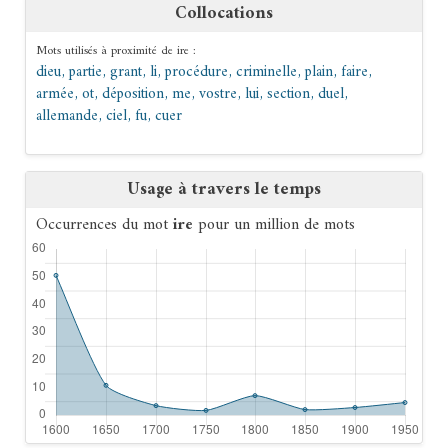
Collocations
Mots utilisés à proximité de
ire
:
dieu
,
partie
,
grant
,
li
,
procédure
,
criminelle
,
plain
,
faire
,
armée
,
ot
,
déposition
,
me
,
vostre
,
lui
,
section
,
duel
,
allemande
,
ciel
,
fu
,
cuer
Usage à travers le temps
Occurrences du mot
ire
pour un million de mots