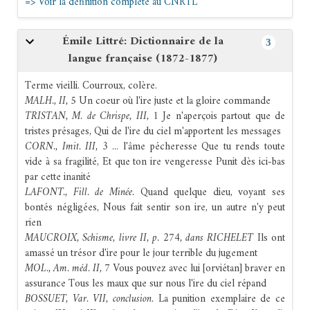
=> Voir la définition complète au CNRTL
Léger,
éd. J. Linskill, 75);
Rich
. 1680 note ,,ce mot... est un peu
vieux... il est toujours reçu dans la belle poësie en parlant des
Émile Littré: Dictionnaire de la
Cieux, des Dieux et des Princes souverains``;
Trév.
1704
3
langue française (1872-1877)
ajoute ,,est en usage dans le Burlesque``. Du lat.
īra
« colère ».
Fréq. abs. littér. :
21.
Bbg.
Kleiber
(G.). Le Mot
ire
en anc. fr.
Terme vieilli. Courroux, colère.
Paris, 1978, pp. 87-118; p. 251, 332.
MALH., II, 5
Un coeur où l'ire juste et la gloire commande
TRISTAN, M. de Chrispe, III, 1
Je n'aperçois partout que de
tristes présages, Qui de l'ire du ciel m'apportent les messages
CORN., Imit. III, 3
... l'âme pécheresse Que tu rends toute
vide à sa fragilité, Et que ton ire vengeresse Punit dès ici-bas
par cette inanité
LAFONT., Fill. de Minée.
Quand quelque dieu, voyant ses
bontés négligées, Nous fait sentir son ire, un autre n'y peut
rien
MAUCROIX, Schisme, livre II, p. 274, dans RICHELET
Ils ont
amassé un trésor d'ire pour le jour terrible du jugement
MOL., Am. méd. II, 7
Vous pouvez avec lui [orviétan] braver en
assurance Tous les maux que sur nous l'ire du ciel répand
BOSSUET, Var. VII, conclusion.
La punition exemplaire de ce