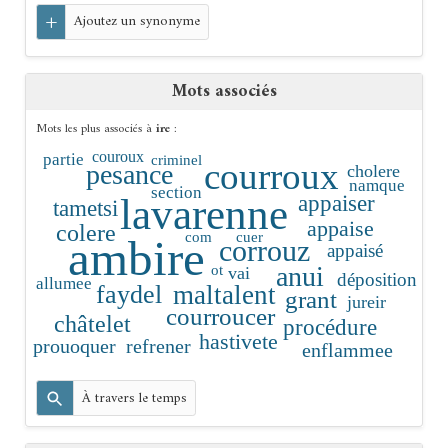
+
Ajoutez un synonyme
Mots associés
Mots les plus associés à
ire
:
couroux
partie
criminel
courroux
pesance
cholere
namque
section
lavarenne
appaiser
tametsi
appaise
colere
com
cuer
ambire
corrouz
appaisé
ot
anui
vai
déposition
allumee
maltalent
faydel
grant
jureir
courroucer
châtelet
procédure
hastivete
prouoquer
refrener
enflammee
À travers le temps