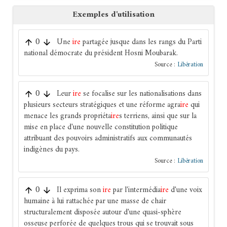
Exemples d'utilisation
Une
ire
partagée jusque dans les rangs du Parti
0
national démocrate du président Hosni Moubarak.
Source :
Libération
Leur
ire
se focalise sur les nationalisations dans
0
plusieurs secteurs stratégiques et une réforme agra
ire
qui
menace les grands propriéta
ire
s terriens, ainsi que sur la
mise en place d'une nouvelle constitution politique
attribuant des pouvoirs administratifs aux communautés
indigènes du pays.
Source :
Libération
Il exprima son
ire
par l'intermédia
ire
d'une voix
0
humaine à lui rattachée par une masse de chair
structuralement disposée autour d'une quasi-sphère
osseuse perforée de quelques trous qui se trouvait sous