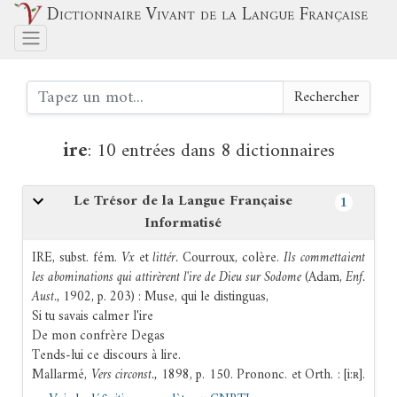
Dictionnaire Vivant de la Langue Française
Rechercher
ire
:
10 entrées dans 8 dictionnaires
Le Trésor de la Langue Française
1
Informatisé
IRE,
subst. fém.
Vx
et
littér.
Courroux, colère.
Ils commettaient
les abominations qui attirèrent l'ire de Dieu sur Sodome
(
Adam
,
Enf.
Aust.,
1902
, p. 203) :
Muse, qui le distinguas,
Si tu savais calmer l'
ire
De mon confrère Degas
Tends-lui ce discours à lire.
Mallarmé
,
Vers circonst.,
1898
, p. 150.
Prononc. et Orth. :
[i:ʀ].
e
e
Att. ds
Ac.
1694-1878.
Étymol. et Hist.
2
moitié
x
s.
ira
(
St.