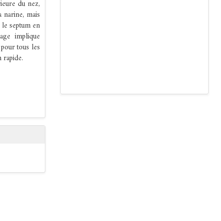
rieure du nez,
a narine, mais
t le septum en
çage implique
 pour tous les
n rapide.