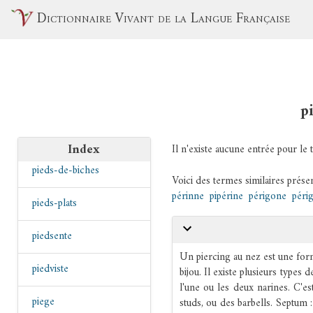
pied-à-terre
Dictionnaire Vivant de la Langue Française
piedcot
piedestal
piedouche
p
pieds
Index
Il n'existe aucune entrée pour le
pieds-de-biches
Voici des termes similaires présen
périnne
pipérine
périgone
pér
pieds-plats
piedsente
Un piercing au nez est une for
piedviste
bijou. Il existe plusieurs types 
l'une ou les deux narines. C'e
piege
studs, ou des barbells. Septum :