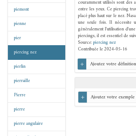
couramment utilisés sont des an
entre les yeux. Ce piercing trav
piemont
placé plus haut sur le nez. Nas
une seule fois. Il nécessite 
pienne
généralement l'utilisation d'une
piercings, il est essentiel de su
pier
Source:
piercing nez
Contribuée le 2024-05-16
piercing nez
+
Ajoutez votre définition
pierlin
pierraille
Pierre
+
Ajoutez votre exemple
pierre
pierre angulaire