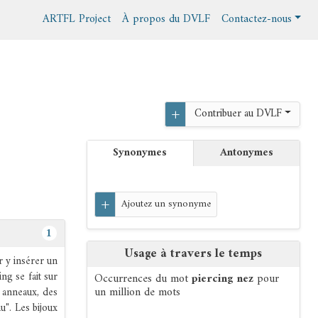
ARTFL Project
À propos du DVLF
Contactez-nous
+
Contribuer au DVLF
Synonymes
Antonymes
+
Ajoutez un synonyme
1
Usage à travers le temps
r y insérer un
ing se fait sur
Occurrences du mot
piercing nez
pour
un million de mots
s anneaux, des
u". Les bijoux