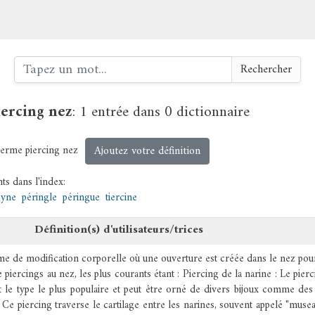
Rechercher
iercing nez
:
1 entrée dans 0 dictionnaire
Ajoutez votre définition
 terme
piercing nez
ts dans l'index:
igyne
péringle
péringue
tiercine
Définition(s) d'utilisateurs/trices
me de modification corporelle où une ouverture est créée dans le nez pou
de piercings au nez, les plus courants étant : Piercing de la narine : Le pierc
st le type le plus populaire et peut être orné de divers bijoux comme de
 Ce piercing traverse le cartilage entre les narines, souvent appelé "musea